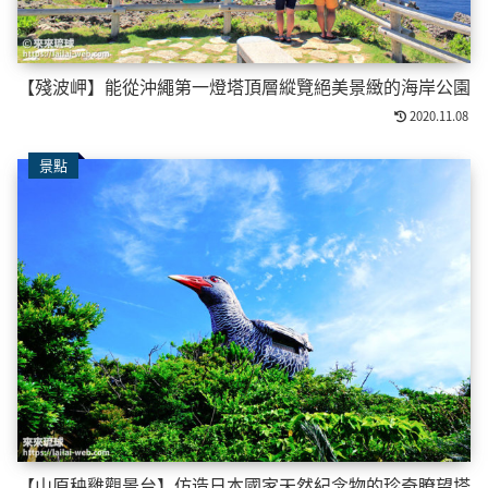
【殘波岬】能從沖繩第一燈塔頂層縱覽絕美景緻的海岸公園
2020.11.08
景點
【山原秧雞觀景台】仿造日本國家天然紀念物的珍奇瞭望塔