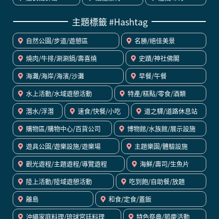
主題標籤 #Hashtag
自然公園/步道/遊憩區
名勝/絕佳美景
燒肉/牛排/涮涮鍋/壽喜燒
史蹟/神社佛閣
海灘/海岸/海濱/沙灘
早餐/午餐
水上活動/水域遊憩活動
特產/糕點/零食/酒類
潛水/浮潛
速食/快餐/小吃
道之驛/道路休息站
購物區/購物中心/百貨公司
博物館/水族館/展示設施
遊具公園/遊樂設施/遊樂場
主題樂園/體驗設施
觀光遊程/主題遊程/導覽遊程
海鮮/壽司/生魚片
陸上活動/陸域遊憩活動
吃到飽/自助餐/放題
離島
和食/定食/蓋飯
沖繩家庭料理/琉球宮廷料理
特色祭典/節慶活動