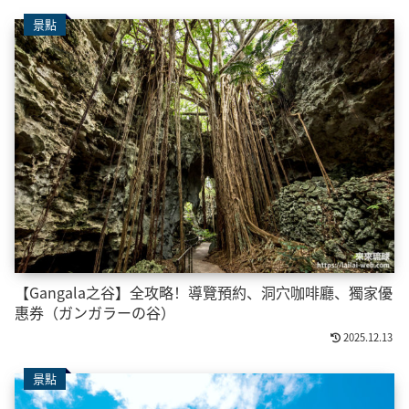
景點
【Gangala之谷】全攻略！導覽預約、洞穴咖啡廳、獨家優
惠券（ガンガラーの谷）
2025.12.13
景點