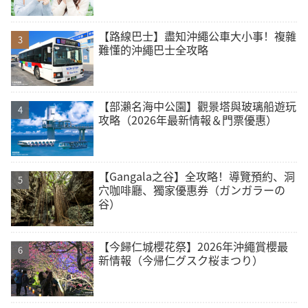
【路線巴士】盡知沖繩公車大小事！複雜
難懂的沖繩巴士全攻略
【部瀨名海中公園】觀景塔與玻璃船遊玩
攻略（2026年最新情報＆門票優惠）
【Gangala之谷】全攻略！導覽預約、洞
穴咖啡廳、獨家優惠券（ガンガラーの
谷）
【今歸仁城櫻花祭】2026年沖繩賞櫻最
新情報（今帰仁グスク桜まつり）