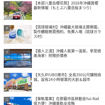
【本部八重岳櫻花祭】2026年沖繩賞櫻
最新情報（もとぶ八重岳桜まつり）
【琉球玻璃村】沖繩最大玻璃主題樂園，
製作體驗無需預約、免費入場（琉球ガラ
ス村）
【猿人之湯】沖繩人氣第一溫泉，享受絕
美海景！附贈折價券
【天久RYUBO樂市】全長350公尺購物商
城，設有24小時營業的大創＆超市
【單軌電車】在那霸市區移動坐Yui-Rail
很方便！沖繩單軌全攻略