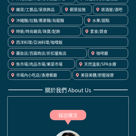
雜貨/工藝品/家居飾品
觀景設施
居酒屋/酒吧
沖繩麵/拉麵/蕎麥麵/烏龍麵
水果/甜點
時裝/時尚雜貨/珠寶/配飾
素食/蔬食
西洋料理/亞洲料理/咖哩飯
藥妝店/百圓商店/折扣量販店
咖啡廳
魚市場/肉品市場/果菜市場
天然溫泉/SPA水療
市場內小吃店/漁港餐廳
美容美體/舒壓按摩
關於我們 About Us
採訪撰文