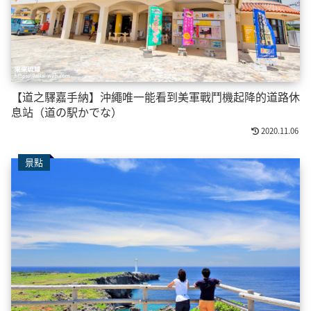
【道之驛嘉手納】沖繩唯一能看到美軍戰鬥機起降的道路休
息站（道の駅かでな）
2020.11.06
景點