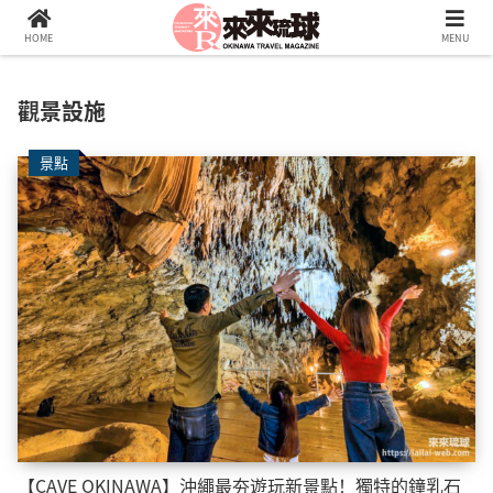
HOME
MENU
觀景設施
景點
【CAVE OKINAWA】沖繩最夯遊玩新景點！獨特的鐘乳石