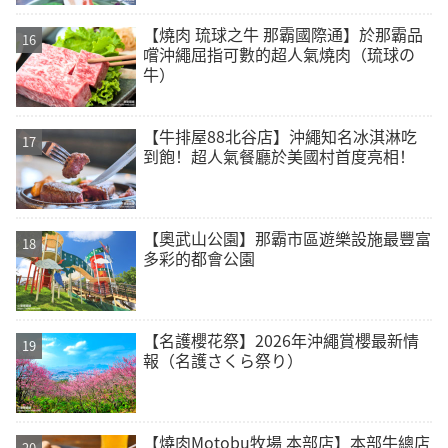
【燒肉 琉球之牛 那霸國際通】於那霸品
嚐沖繩屈指可數的超人氣燒肉（琉球の
牛）
【牛排屋88北谷店】沖繩知名冰淇淋吃
到飽！超人氣餐廳於美國村首度亮相！
【奧武山公園】那霸市區遊樂設施最豐富
多彩的都會公園
【名護櫻花祭】2026年沖繩賞櫻最新情
報（名護さくら祭り）
【燒肉Motobu牧場 本部店】本部牛總店