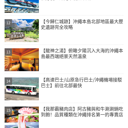
【今歸仁城跡】沖繩本島北部地區最大歷
史遺跡完全攻略
【龍神之湯】俯瞰夕陽沉入大海的沖繩本
島最西端絕景天然溫泉
【高速巴士/山原急行巴士/沖繩機場接駁
巴士】前往北部最快
【我那霸豬肉店】阿古豬與和牛涮涮鍋吃
到飽！品質種類在沖繩排名第一的專賣店