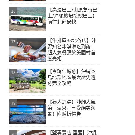
【高速巴士/山原急行巴
士/沖繩機場接駁巴士】
前往北部最快
【牛排屋88北谷店】沖
繩知名冰淇淋吃到飽！
超人氣餐廳於美國村首
度亮相！
【今歸仁城跡】沖繩本
島北部地區最大歷史遺
跡完全攻略
【猿人之湯】沖繩人氣
第一溫泉，享受絕美海
景！附贈折價券
【鹽專賣店 鹽屋】沖繩