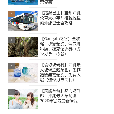
票優惠）
【路線巴士】盡知沖繩
公車大小事！複雜難懂
的沖繩巴士全攻略
【Gangala之谷】全攻
略！導覽預約、洞穴咖
啡廳、獨家優惠券（ガ
ンガラーの谷）
【琉球玻璃村】沖繩最
大玻璃主題樂園，製作
體驗無需預約、免費入
場（琉球ガラス村）
【美麗草莓】熱門吃到
飽！沖繩最大草莓園
2026年官方最新情報