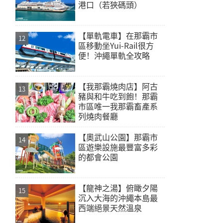
港口（若狹碼頭）
【單軌電車】在那霸市
區移動坐Yui-Rail很方
便！沖繩單軌全攻略
【我那霸燒肉店】阿古
豬與和牛吃到飽！那霸
市區唯一我那霸畜產系
列燒肉餐廳
【奧武山公園】那霸市
區遊樂設施最豐富多彩
的都會公園
【龍神之湯】俯瞰夕陽
沉入大海的沖繩本島最
西端絕景天然溫泉