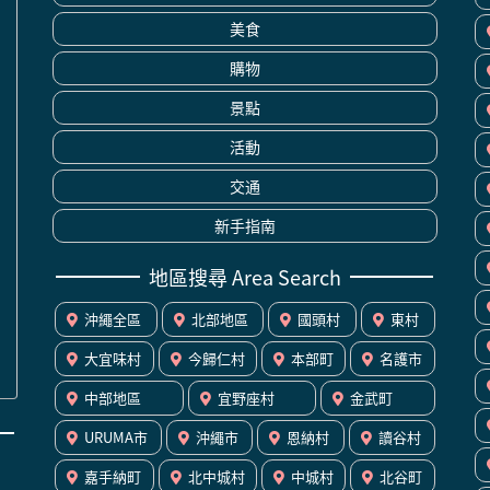
美食
購物
景點
活動
交通
新手指南
地區搜尋 Area Search
沖繩全區
北部地區
國頭村
東村
大宜味村
今歸仁村
本部町
名護市
中部地區
宜野座村
金武町
URUMA市
沖繩市
恩納村
讀谷村
嘉手納町
北中城村
中城村
北谷町