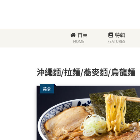
首頁
特輯
HOME
FEATURES
沖繩麵/拉麵/蕎麥麵/烏龍麵
美食