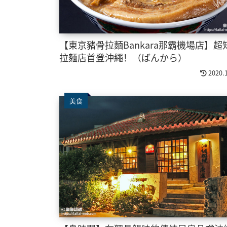
【東京豬骨拉麵Bankara那霸機場店】超
拉麵店首登沖繩！（ばんから）
2020.
美食