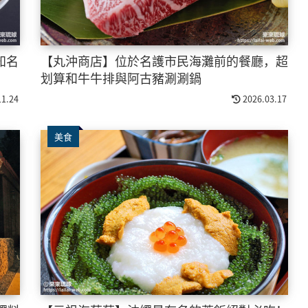
知名
【丸沖商店】位於名護市民海灘前的餐廳，超
划算和牛牛排與阿古豬涮涮鍋
11.24
2026.03.17
美食