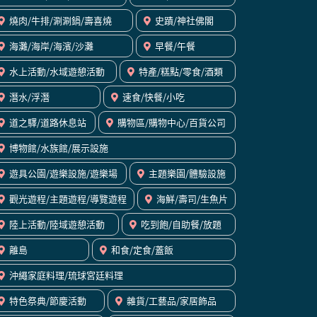
燒肉/牛排/涮涮鍋/壽喜燒
史蹟/神社佛閣
海灘/海岸/海濱/沙灘
早餐/午餐
水上活動/水域遊憩活動
特產/糕點/零食/酒類
潛水/浮潛
速食/快餐/小吃
道之驛/道路休息站
購物區/購物中心/百貨公司
博物館/水族館/展示設施
遊具公園/遊樂設施/遊樂場
主題樂園/體驗設施
觀光遊程/主題遊程/導覽遊程
海鮮/壽司/生魚片
陸上活動/陸域遊憩活動
吃到飽/自助餐/放題
離島
和食/定食/蓋飯
沖繩家庭料理/琉球宮廷料理
特色祭典/節慶活動
雜貨/工藝品/家居飾品