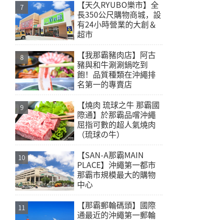
【天久RYUBO樂市】全
長350公尺購物商城，設
有24小時營業的大創＆
超市
【我那霸豬肉店】阿古
豬與和牛涮涮鍋吃到
飽！品質種類在沖繩排
名第一的專賣店
【燒肉 琉球之牛 那霸國
際通】於那霸品嚐沖繩
屈指可數的超人氣燒肉
（琉球の牛）
【SAN-A那霸MAIN
PLACE】沖繩第一都市
那霸市規模最大的購物
中心
【那霸郵輪碼頭】國際
通最近的沖繩第一郵輪