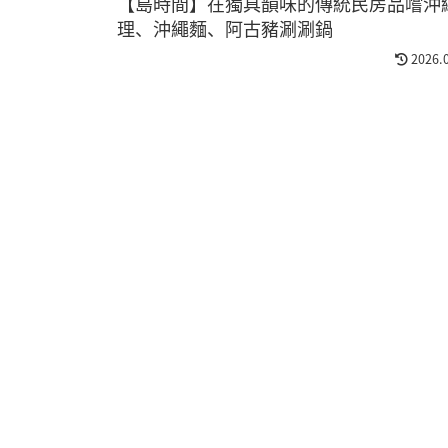
【島時間】在獨具韻味的傳統民房品嚐沖
理、沖繩麵、阿古豬涮涮鍋
2026.