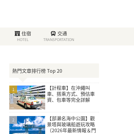
住宿
交通
HOTEL
TRANSPORTATION
熱門文章排行榜 Top 20
【計程車】在沖繩叫
車、搭乘方式、預估車
資、包車等完全詳解
【部瀨名海中公園】觀
景塔與玻璃船遊玩攻略
（2026年最新情報＆門