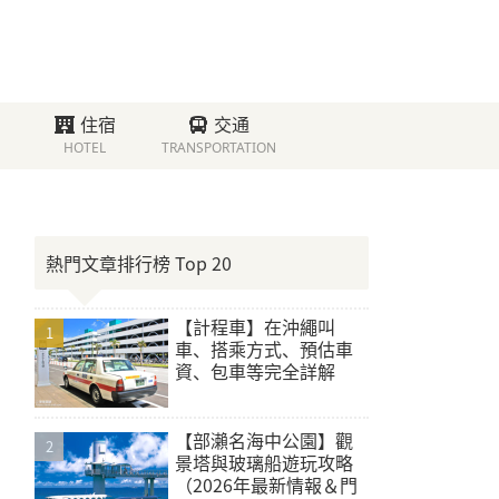
住宿
交通
HOTEL
TRANSPORTATION
熱門文章排行榜 Top 20
【計程車】在沖繩叫
車、搭乘方式、預估車
資、包車等完全詳解
【部瀨名海中公園】觀
景塔與玻璃船遊玩攻略
（2026年最新情報＆門