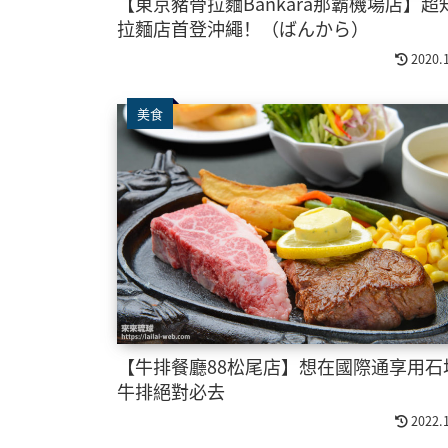
【東京豬骨拉麵Bankara那霸機場店】超
拉麵店首登沖繩！（ばんから）
2020.
美食
【牛排餐廳88松尾店】想在國際通享用石
牛排絕對必去
2022.