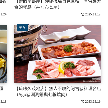
知名
【蓋飯南都屋】沖繩機場首見且唯一有供應素
食的餐廳（丼なんと屋）
11.24
2025.11.19
美食
垣
【琉味久茂地店】無人不曉的阿古豬料理名店
（Agu豬涮涮鍋與七輪燒肉）
12.18
2023.12.19