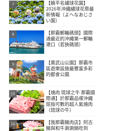
【饒平名繡球花園】
2026年沖繩繡球花祭最
新情報（よへなあじさ
い園）
【那霸郵輪碼頭】國際
通最近的沖繩第一郵輪
港口（若狹碼頭）
【奧武山公園】那霸市
區遊樂設施最豐富多彩
的都會公園
【燒肉 琉球之牛 那霸國
際通】於那霸品嚐沖繩
屈指可數的超人氣燒肉
（琉球の牛）
【我那霸豬肉店】阿古
豬與和牛涮涮鍋吃到