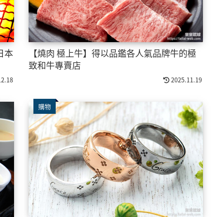
日本
【燒肉 極上牛】得以品鑑各人氣品牌牛的極
致和牛專賣店
12.18
2025.11.19
購物