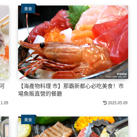
美食
河
【海產物料理 市】那霸新都心必吃美食！市
場魚販直營的餐廳
11.09
2025.05.09
美食