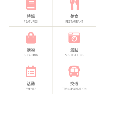
特輯
美食
FEATURES
RESTAURANT
購物
景點
SHOPPING
SIGHTSEEING
活動
交通
EVENTS
TRANSPORTATION