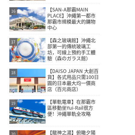
【SAN-A那霸MAIN
PLACE】沖繩第一都市
那霸市規模最大的購物
中心
【森之玻璃館】沖繩北
部第一的傳統玻璃工
坊，可線上預約手工體
驗（森のガラス館）
【DAISO JAPAN 大創百
貨】各式用品只需100日
圓的日本最大均一價商
店（百元商店）
【單軌電車】在那霸市
區移動坐Yui-Rail很方
便！沖繩單軌全攻略
【龍神之湯】俯瞰夕陽