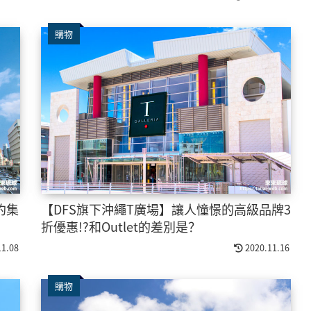
購物
約集
【DFS旗下沖繩T廣場】讓人憧憬的高級品牌3
折優惠!?和Outlet的差別是？
11.08
2020.11.16
購物