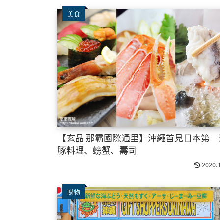
美食
【玄品 那霸國際通里】沖繩首見日本第一
豚料理、螃蟹、壽司
2020.
購物