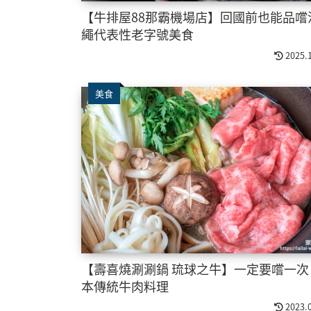
【牛排屋88那霸機場店】回國前也能品嚐
繩代表性老字號美食
2025.
美食
【壽喜燒涮涮鍋 琉球之牛】一定要嚐一次
本傳統牛肉料理
2023.