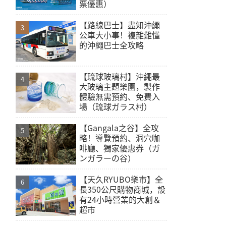
票優惠）
【路線巴士】盡知沖繩
公車大小事！複雜難懂
的沖繩巴士全攻略
【琉球玻璃村】沖繩最
大玻璃主題樂園，製作
體驗無需預約、免費入
場（琉球ガラス村）
【Gangala之谷】全攻
略！導覽預約、洞穴咖
啡廳、獨家優惠券（ガ
ンガラーの谷）
【天久RYUBO樂市】全
長350公尺購物商城，設
有24小時營業的大創＆
超市