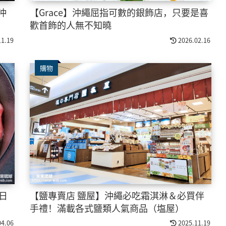
沖
【Grace】沖繩屈指可數的銀飾店，只要是喜
歡首飾的人無不知曉
11.19
2026.02.16
購物
日
【鹽專賣店 鹽屋】沖繩必吃霜淇淋＆必買伴
手禮！滿載各式鹽類人氣商品（塩屋）
04.06
2025.11.19