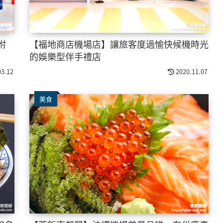
附
【福地商店機場店】讓旅客度過愉快候機時光
的娛樂型伴手禮店
03.12
2020.11.07
美食