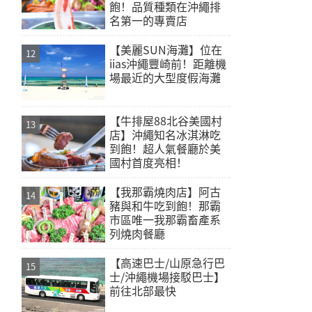
飽！品質種類在沖繩排
名第一的專賣店
【美麗SUN海灘】位在
iias沖繩豐崎前！距離機
場最近的大型度假海灘
【牛排屋88北谷美國村
店】沖繩知名冰淇淋吃
到飽！超人氣餐廳於美
國村首度亮相！
【我那霸燒肉店】阿古
豬與和牛吃到飽！那霸
市區唯一我那霸畜產系
列燒肉餐廳
【高速巴士/山原急行巴
士/沖繩機場接駁巴士】
前往北部最快